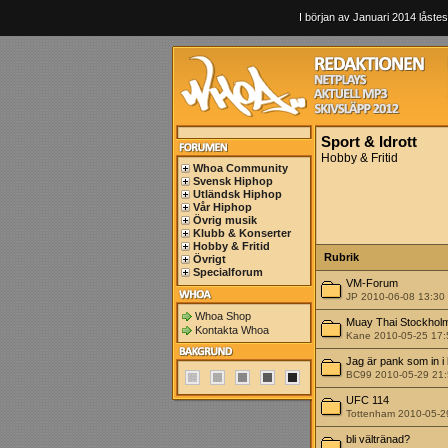
I början av Januari 2014 låstes
Sport & Idrott
Hobby & Fritid
Whoa Community
Svensk Hiphop
Utländsk Hiphop
Vår Hiphop
Övrig musik
Klubb & Konserter
Hobby & Fritid
Rubrik
Övrigt
Specialforum
VM-Forum
JP 2010-06-08 13:30
Whoa Shop
Muay Thai Stockhol
Kontakta Whoa
Kane 2010-05-25 17:
Jag är pank som in i 
BC99 2010-05-29 21
UFC 114
Tottenham 2010-05-2
bli vältränad?