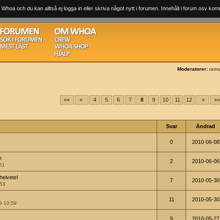
 Whoa och du kan alltså ej logga in eller skriva något nytt i forumen. Innehåll i forum osv komm
Moderatorer:
ram
««
«
4
5
6
7
8
9
10
11
12
»
»
Svar
Ändrad
0
2010-06-08
m
2
2010-06-06
51
helvete!
7
2010-05-30
:53
11
2010-05-30
9 10:59
9
2010-05-27