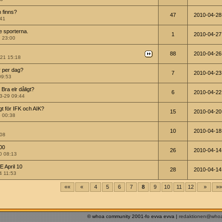
 finns?
47
2010-04-28
:41
e sporterna.
1
2010-04-27
7 23:00
88
2010-04-26
21 15:18
 per dag?
7
2010-04-23
09:53
Bra elr dåligt?
6
2010-04-22
3-29 09:44
igt för IFK och AIK?
15
2010-04-20
5 00:38
10
2010-04-18
:08
00
26
2010-04-14
0 08:13
 April 10
28
2010-04-14
4 11:53
««
«
4
5
6
7
8
9
10
11
12
»
»
© whoa community 2001-fo evva evva |
redaktionen@who