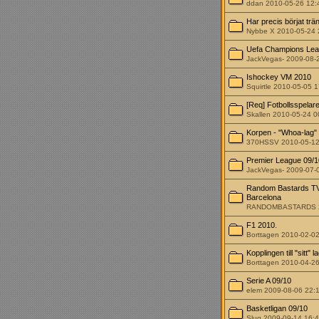
ddan 2010-05-26 12:
Har precis börjat tr
Nybbe X 2010-05-24 
Uefa Champions Lea
JackVegas- 2009-08-
Ishockey VM 2010
Squirtle 2010-05-05 
[Req] Fotbollsspelar
Skallen 2010-05-24 0
Korpen - "Whoa-lag" 
370HSSV 2010-05-12
Premier League 09/1
JackVegas- 2009-07-
Random Bastards TV |
Barcelona
RANDOMBASTARDS 20
F1 2010.
Borttagen 2010-02-0
Kopplingen till "sitt" l
Borttagen 2010-04-2
Serie A 09/10
elem 2009-08-06 22:
Basketligan 09/10
Slug 2009-09-14 16: