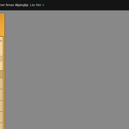
er finnas tillgängligt.
Läs Mer »
uz
»