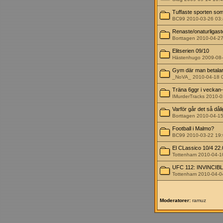
Tuffaste sporten som
BC99 2010-03-26 03
Renaste/onaturligast
Borttagen 2010-04-2
Elitserien 09/10
Hästenhugo 2009-08-
Gym där man betalar
_NoVA_ 2010-04-18 
Träna 6ggr i veckan- 
IMurderTracks 2010-0
Varför går det så dål
Borttagen 2010-04-1
Football i Malmo?
BC99 2010-03-22 19
El CLassico 10/4 22.
Tottenham 2010-04-1
UFC 112: INVINCIBLE
Tottenham 2010-04-0
Moderatorer:
ramuz