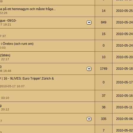
49
äna på ett hemmagym och måste fråga...
14
2010-05-25
22:26
gue -09/10-
849
2010-05-24
27 19:21
15
2010-05-24
17:37
e i Örebro (och runt om)
0
2010-05-24
0:03
(Sthlm)
10
2010-05-20
 22:17
0
1749
2010-05-18
08 16:46
 16 - 9LIVES: Euro Trippin' Zürich &
0
2010-05-17
10-05-17 16:07
37
2010-05-16
2 03:10
ag
38
2010-05-11
6 20:12
335
2010-05-06
17
7
2010-05-02
43