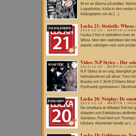
till en av låtarna på plattan. När
Logophobia. Kolla in den nedan oc
fullängdaren om du […]
Lucka 21: Statistik: Whoas
JULKALENDER
2013-12-21 - MARTIN LIND
I lucka 3 fick ni statistiken över 
Whoa. Men den statistiken blir inte 
aspekt, nämligen vem som postat fl
Video: N.P Stylez – Där sole
NYHETER
2013-12-20 - MARTIN LIND
N.P Stylez är en ung, talangfull 
hiphopkulturen på allvar. Trion b
Brazka och C.M.W (Chileno Most 
Fryshusets gymnasium i Stockholm
Lucka 20: Netplay: De omu
EXKLUSIV
2013-12-20 - MARTIN LIND
De omutbara är tillbaka! Det har
släpptes och Eskilstunas stolthete
Gambino, Fred Alert och Thomas 
hårdare. Atomvinter består av […]
Lucka 19: Guldgruvan: Tan