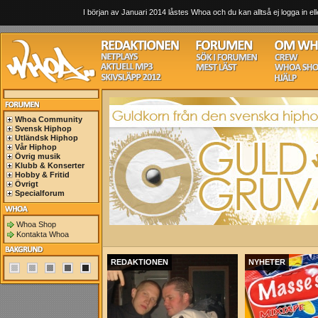
I början av Januari 2014 låstes Whoa och du kan alltså ej logga in ell
Whoa Community
Svensk Hiphop
Utländsk Hiphop
Vår Hiphop
Övrig musik
Klubb & Konserter
Hobby & Fritid
Övrigt
Specialforum
Whoa Shop
Kontakta Whoa
REDAKTIONEN
NYHETER