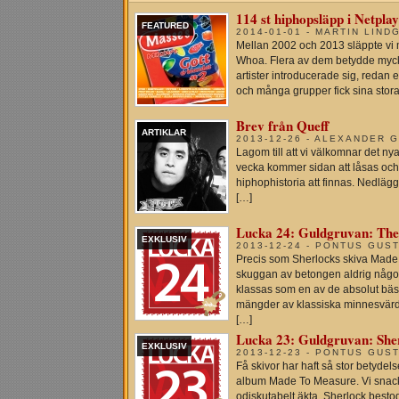
114 st hiphopsläpp i Netplay
FEATURED
2014-01-01 - MARTIN LIND
Mellan 2002 och 2013 släppte vi m
Whoa. Flera av dem betydde myck
artister introducerade sig, redan 
och många grupper fick sina stora
Brev från Queff
ARTIKLAR
2013-12-26 - ALEXANDER 
Lagom till att vi välkomnar det nya
vecka kommer sidan att låsas och
hiphophistoria att finnas. Nedläg
[…]
Lucka 24: Guldgruvan: The 
EXKLUSIV
2013-12-24 - PONTUS GUS
Precis som Sherlocks skiva Made 
skuggan av betongen aldrig någon
klassas som en av de absolut bäs
mängder av klassiska minnesvärd
[…]
Lucka 23: Guldgruvan: Sher
EXKLUSIV
2013-12-23 - PONTUS GUS
Få skivor har haft så stor betyde
album Made To Measure. Vi snackar
odiskutabelt äkta. Sherlock best