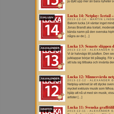
ju dykt upp mer än bara nyheter 
Lucka 14: Netplay: Icetail 
EXKLUSIV
2013-12-14 - MARTIN LIND
Bakom lucka 14 väntar inget mindr
Jonas Brandt aka Icetail, modera
kända namn på den svenska hipho
några av de […]
Lucka 13: Senaste släppen d
JULKALENDER
2013-12-13 - ALEXANDER 
Vi är halvvägs till julafton. Den s
julklappar börjar bli påtaglig. För
att luta sig tillbaka och invänta d
Lucka 12: Minnesvärda net
JULKALENDER
2013-12-12 - ALEXANDER 
Netplay-arkrivet är ett stycke sve
mycket exklusiv musik som Whoa. I e
hjälp att nå ut med sin musik, vi
artister […]
Lucka 11: Svenska graffiti
GRAFFITI
2013-12-11 - ALEXANDER 