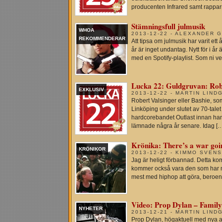
producenten Infrared samt rappa
Stämningsfull julmusik
WHOA
2013-12-22 - ALEXANDER 
REKOMMENDERAR
Att tipsa om julmusik har varit e
år är inget undantag. Nytt för i år
med en Spotify-playlist. Som ni vet 
Lucka 22: Guldgruvan: Robe
EXKLUSIV
2013-12-22 - MARTIN LIND
Robert Valsinger eller Bashie, so
Linköping under slutet av 70-talet
hardcorebandet Outlast innan ha
lämnade några år senare. Idag [
Krönika: There’s a war goin
KRÖNIKOR
2013-12-22 - KIMMO SVEN
Jag är heligt förbannad. Detta ko
kommer också vara den som har m
mest med hiphop att göra, beroen
Video: Prop Dylan – Family
NYHETER
2013-12-21 - MARTIN LIND
Prop Dylan, högaktuell med nya a