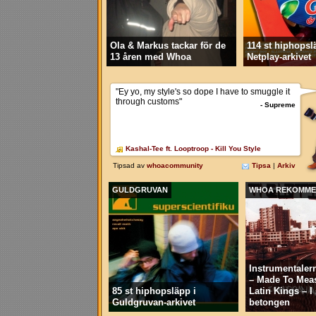
Ola & Markus tackar för de
114 st hiphopsl
13 åren med Whoa
Netplay-arkivet
GULDGRUVAN
WHOA REKOMME
Instrumentaler
– Made To Mea
85 st hiphopsläpp i
Latin Kings – 
Guldgruvan-arkivet
betongen