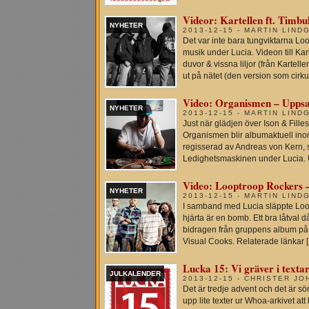
Videor: Kartellen ft. Timbu
NYHETER
2013-12-15 - MARTIN LIND
Det var inte bara tungviktarna L
musik under Lucia. Videon till Ka
duvor & vissna liljor (från Kartel
ut på nätet (den version som cirku
Video: Organismen – Uppsa
NYHETER
2013-12-15 - MARTIN LIND
Just när glädjen över Ison & Filles
Organismen blir albumaktuell inom
regisserad av Andreas von Kern, 
Ledighetsmaskinen under Lucia. Up
Video: Looptroop Rockers –
NYHETER
2013-12-15 - MARTIN LIND
I samband med Lucia släppte Loopt
hjärta är en bomb. Ett bra låtval då
bidragen från gruppens album på
Visual Cooks. Relaterade länkar 
Lucka 15: Vi gräver i textar
JULKALENDER
2013-12-15 - CHRISTER J
Det är tredje advent och det är sö
upp lite texter ur Whoa-arkivet a