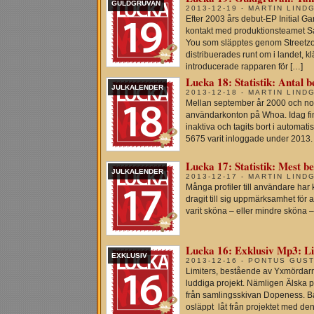
GULDGRUVAN
2013-12-19 - MARTIN LIND
Efter 2003 års debut-EP Initial
kontakt med produktionsteamet Sa
You som släpptes genom Streetz
distribuerades runt om i landet, k
introducerade rapparen för […]
Lucka 18: Statistik: Antal b
JULKALENDER
2013-12-18 - MARTIN LIND
Mellan september år 2000 och no
användarkonton på Whoa. Idag finn
inaktiva och tagits bort i automa
5675 varit inloggade under 2013.
Lucka 17: Statistik: Mest b
JULKALENDER
2013-12-17 - MARTIN LIND
Många profiler till användare ha
dragit till sig uppmärksamhet för at
varit sköna – eller mindre sköna –
Lucka 16: Exklusiv Mp3: Li
EXKLUSIV
2013-12-16 - PONTUS GUS
Limiters, bestående av Yxmördarn 
luddiga projekt. Nämligen Älska p
från samlingsskivan Dopeness. B
osläppt låt från projektet med d