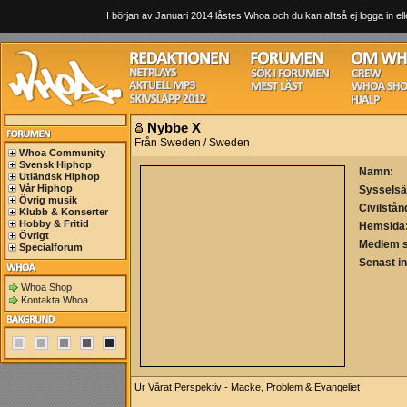
I början av Januari 2014 låstes Whoa och du kan alltså ej logga in ell
Nybbe X
Från Sweden / Sweden
Whoa Community
Svensk Hiphop
Namn:
Utländsk Hiphop
Vår Hiphop
Sysselsä
Övrig musik
Civilstån
Klubb & Konserter
Hobby & Fritid
Hemsida
Övrigt
Medlem 
Specialforum
Senast i
Whoa Shop
Kontakta Whoa
Ur Vårat Perspektiv - Macke, Problem & Evangeliet