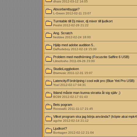
dhats 2012-03-12 14:05
Absorbentbygge?
L-Green 2012-02-11 23:07
Turntable till Dj mixer, dj mixer till ljudkort
Peshti 2012-02-26 21:22
Ang. Scratch
freddee 2012-02-24 18:00
Hjälp med adobe audition 5..
DaRudeboy 2012-02-19 15:00
Problem med medhörning (Focusrite Saffire 6 USB)
Lilmofosho 2011-09-26 23:00
StudioLoggboken
Btwmusic 2011-12-31 15:07
Latencity/Fördröjning i cool edit pro (Blue Yeti Pro USB)
Yoel 2012-02-17 04:31
Ibland måste man kunna skratta åt sig själv ;)
BC99 2012-02-17 01:43
Bets pogram
Roosvall1 2011-11-17 21:45
Vilket program ska jag börja använda? (köpte akai mpk4
agche 2012-02-14 21:12
Ljudkort?
Borttagen 2012-02-12 21:04