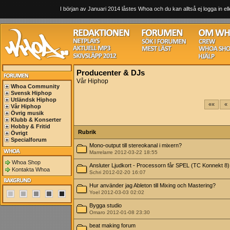
I början av Januari 2014 låstes Whoa och du kan alltså ej logga in ell
Producenter & DJs
Vår Hiphop
Whoa Community
Svensk Hiphop
Utländsk Hiphop
««
«
Vår Hiphop
Övrig musik
Klubb & Konserter
Hobby & Fritid
Rubrik
Övrigt
Specialforum
Mono-output till stereokanal i mixern?
Marrelarre 2012-03-22 18:55
Whoa Shop
Ansluter Ljudkort - Processorn får SPEL (TC Konnekt 8)
Kontakta Whoa
Schri 2012-02-20 16:07
Hur använder jag Ableton till Mixing och Mastering?
Yoel 2012-03-03 02:02
Bygga studio
Omaro 2012-01-08 23:30
beat making forum