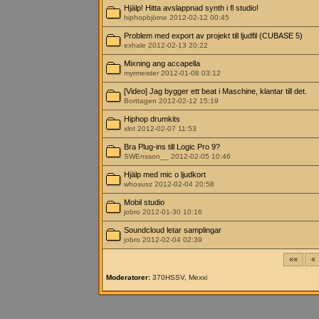
Hjälp! Hitta avslappnad synth i fl studio!
hiphopbjörne 2012-02-12 00:45
Problem med export av projekt till ljudfil (CUBASE 5)
exhale 2012-02-13 20:22
Mixning ang accapella
myrmeister 2012-01-08 03:12
[Video] Jag bygger ett beat i Maschine, klantar till det.
Borttagen 2012-02-12 15:19
Hiphop drumkits
xlnt 2012-02-07 11:53
Bra Plug-ins till Logic Pro 9?
SWEnsson__ 2012-02-05 10:46
Hjälp med mic o ljudkort
whosusz 2012-02-04 20:58
Mobil studio
jobro 2012-01-30 10:16
Soundcloud letar samplingar
jobro 2012-02-04 02:39
««
«
Moderatorer:
370HSSV
,
Mexxi