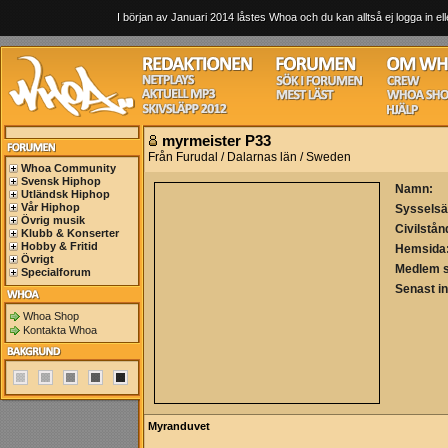
I början av Januari 2014 låstes Whoa och du kan alltså ej logga in ell
myrmeister P33
Från Furudal / Dalarnas län / Sweden
Whoa Community
Svensk Hiphop
Namn:
Utländsk Hiphop
Vår Hiphop
Sysselsä
Övrig musik
Civilstån
Klubb & Konserter
Hobby & Fritid
Hemsida
Övrigt
Medlem 
Specialforum
Senast i
Whoa Shop
Kontakta Whoa
Myranduvet