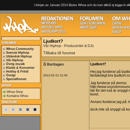
I början av Januari 2014 låstes Whoa och du kan alltså ej logga in ell
Ljudkort?
Vår Hiphop - Producenter & DJs
Whoa Community
Svensk Hiphop
Tillbaka till forumet
Utländsk Hiphop
Vår Hiphop
Övrig musik
Borttagen
Ljudkort?
Klubb & Konserter
Hobby & Fritid
Hej jag funderar på ljudko
Övrigt
2012-02-12 21:04
fantaksikgt bra ljudkort o
Specialforum
Jag funderar på denna:
http://www.soundonsound.
lite för det oxå är snyggt
Whoa Shop
koret.
Kontakta Whoa
Annars funderar jag på
dock inte så snyggt så k