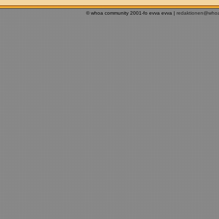
© whoa community 2001-fo evva evva |
redaktionen@who