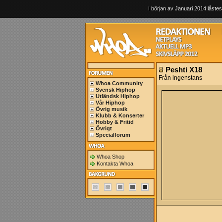
I början av Januari 2014 låstes
Peshti X18
Från ingenstans
Whoa Community
Svensk Hiphop
Utländsk Hiphop
Vår Hiphop
Övrig musik
Klubb & Konserter
Hobby & Fritid
Övrigt
Specialforum
Whoa Shop
Kontakta Whoa