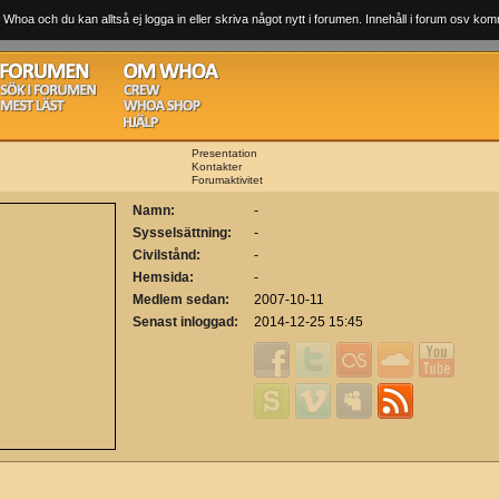
 Whoa och du kan alltså ej logga in eller skriva något nytt i forumen. Innehåll i forum osv komm
Presentation
Kontakter
Forumaktivitet
Namn:
-
Sysselsättning:
-
Civilstånd:
-
Hemsida:
-
Medlem sedan:
2007-10-11
Senast inloggad:
2014-12-25 15:45