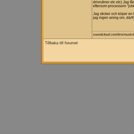
drivrutiner etc etc) Jag f
eftersom processorn "jobba
Jag sticker och köper en
jag ingen aning om, därfö
soundcloud.com/brormusk/
Tillbaka till forumet