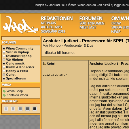
I början av Januari 2014 låstes Whoa och du kan alltså ej logga in ell
Ansluter Ljudkort - Processorn får SPEL (
Vår Hiphop - Producenter & DJs
Whoa Community
Svensk Hiphop
Tillbaka till forumet
Utländsk Hiphop
Vår Hiphop
Övrig musik
Schri
Ansluter Ljudkort - Pro
Klubb & Konserter
Hobby & Fritid
Hejsan allesammans, jag 
Övrigt
2012-02-20 16:07
aldrig riktigt fått bukt 
Specialforum
in det och tänkte spela in
Jag har alltid haft audiob
en/ett par sekunder etc. 
Whoa Shop
datorn/musikprogrammet b
Kontakta Whoa
interna ljudkortet kan jag
processorn "rycker på axl
ser jag hur det spikar i 
ungefär. Även datorn _L
jag anslutit ljudkortet. Ti
och då menar jag allt, det
jag i alla år har haft en o
ingenting annat som kan 
enda jag inte prövat (Pröva