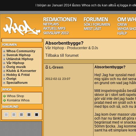
I början av Januari 2014 låstes Whoa och du kan alltså ej logga in ell
Absorbentbygge?
Vår Hiphop - Producenter & DJs
Whoa Community
Svensk Hiphop
Tillbaka till forumet
Utländsk Hiphop
Vår Hiphop
Övrig musik
L-Green
Absorbentbygge?
Klubb & Konserter
Hobby & Fritid
Hej! Jag har sysslat med 
Övrigt
2012-02-11 23:07
mig själv och nu det sena
Specialforum
en grund om vad jag håll
Mitt inspelningsbås best
skivor är i stort sett ra
Whoa Shop
gör väl inte det jag hade
Kontakta Whoa
pratat med en snäll och k
med tips och så, och nu är
Jag kom över massor utav 
och har nu tänkt att göra 
begränsat med vi snackar 
50mm tjocka. Jag kommer f
samt ha ett simplare kon