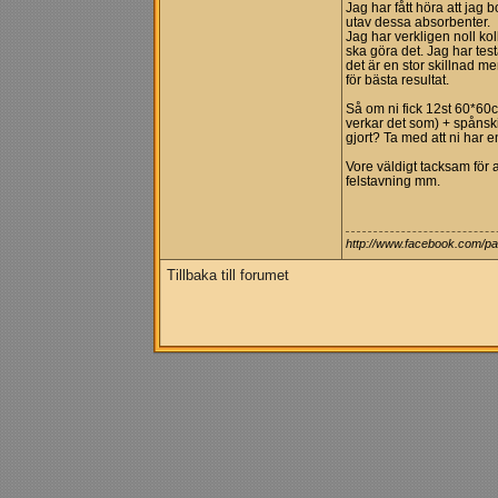
Jag har fått höra att jag
utav dessa absorbenter.
Jag har verkligen noll ko
ska göra det. Jag har test
det är en stor skillnad m
för bästa resultat.
Så om ni fick 12st 60*60c
verkar det som) + spånsk
gjort? Ta med att ni har
Vore väldigt tacksam för a
felstavning mm.
http://www.facebook.com/
Tillbaka till forumet