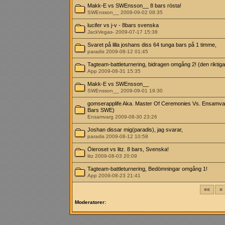
Makk-E vs SWEnsson__ 8 bars rösta!
SWEnsson__ 2009-09-02 08:35
lucifer vs j-v - 8bars svenska
JackVegas- 2009-07-17 15:38
Svaret på lilla joshans diss 64 tunga bars på 1 timme,
paradis 2009-08-12 01:45
Tagteam-battleturnering, bidragen omgång 2! (den riktiga
App 2009-08-31 15:35
Makk-E vs SWEnsson__
SWEnsson__ 2009-09-01 19:30
gomserapplife Aka. Master Of Ceremonies Vs. Ensamva
Bars SWE)
Ensamvarg 2009-08-30 23:26
Joshan dissar mig(paradis), jag svarar,
paradis 2009-08-12 10:58
Öieroset vs litz. 8 bars, Svenska!
litz 2009-08-03 20:09
Tagteam-battleturnering, Bedömningar omgång 1!
App 2009-08-23 21:41
««
«
Moderatorer: