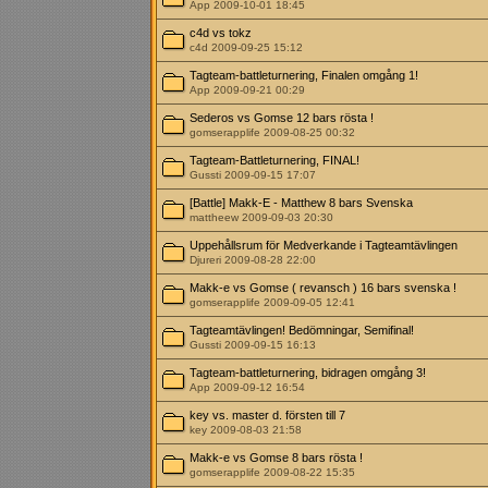
App 2009-10-01 18:45
c4d vs tokz
c4d 2009-09-25 15:12
Tagteam-battleturnering, Finalen omgång 1!
App 2009-09-21 00:29
Sederos vs Gomse 12 bars rösta !
gomserapplife 2009-08-25 00:32
Tagteam-Battleturnering, FINAL!
Gussti 2009-09-15 17:07
[Battle] Makk-E - Matthew 8 bars Svenska
mattheew 2009-09-03 20:30
Uppehållsrum för Medverkande i Tagteamtävlingen
Djureri 2009-08-28 22:00
Makk-e vs Gomse ( revansch ) 16 bars svenska !
gomserapplife 2009-09-05 12:41
Tagteamtävlingen! Bedömningar, Semifinal!
Gussti 2009-09-15 16:13
Tagteam-battleturnering, bidragen omgång 3!
App 2009-09-12 16:54
key vs. master d. försten till 7
key 2009-08-03 21:58
Makk-e vs Gomse 8 bars rösta !
gomserapplife 2009-08-22 15:35