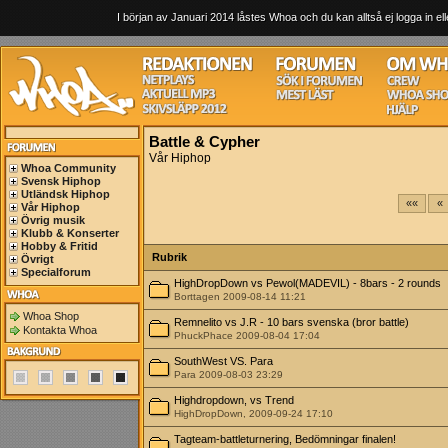
I början av Januari 2014 låstes Whoa och du kan alltså ej logga in ell
Battle & Cypher
Vår Hiphop
Whoa Community
Svensk Hiphop
Utländsk Hiphop
««
«
Vår Hiphop
Övrig musik
Klubb & Konserter
Hobby & Fritid
Rubrik
Övrigt
Specialforum
HighDropDown vs Pewol(MADEVIL) - 8bars - 2 rounds
Borttagen 2009-08-14 11:21
Whoa Shop
Remnelito vs J.R - 10 bars svenska (bror battle)
Kontakta Whoa
PhuckPhace 2009-08-04 17:04
SouthWest VS. Para
Para 2009-08-03 23:29
Highdropdown, vs Trend
HighDropDown, 2009-09-24 17:10
Tagteam-battleturnering, Bedömningar finalen!