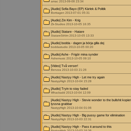
amac 2013-09-08 23:34
[Audio] Sofia Bayo (EP) Kärlek & Politik
Borttagen 2013-07-01 05:31
[Audio] Zin Kim - Krig
Zk-Studios 2013-10-05 16:35
[Audio] Statare - Hatare
StatareSthlm 2013-10-05 13:33
[Audio] bodda - dagen ja börja gilla dej
boddastudio 2013-10-05 00:20
[Audio] Ashe - Frigör mina synder
Ashemusic 2013-10-05 09:10
[Video] Två verser!
Benzza 2013-10-03 21:26
[Audio] Nastyy High - Let me try again
NastyyHigh 2013-10-04 15:28
[Audio] Tryin to stay faded
Whackadd 2013-10-04 12:09
[Audio] Nastyy High - Stevie wonder to the bullshit kopie
lyssna grabbar
NastyyHigh 2013-10-04 01:06
[Audio] Nastyy High - Big pussy game for elimination
NastyyHigh 2013-10-03 22:31
[Audio] Nastyy High - Pass it around to this
NastyyHigh 2013-10-03 16:36