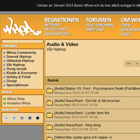
I början av Januari 2014 låstes Whoa och du kan alltså ej logga in ell
Audio & Video
Vår Hiphop
Whoa Community
Svensk Hiphop
Utländsk Hiphop
««
«
Vår Hiphop
Övrig musik
Klubb & Konserter
Hobby & Fritid
Rubrik
Övrigt
Specialforum
[Audio] Bojkez VS. Fext - Psychoactive Death (Full Albu
MaskuLinus 2013-10-07 07:46
Whoa Shop
[Audio] NastyRasti - Det här är lätt broshan
Kontakta Whoa
NastyyHigh 2013-10-07 02:54
[Audio] NastyRasti - Lucifer farts fire
NastyyHigh 2013-10-07 00:38
[Audio] NastyRasti - King dong
NastyyHigh 2013-10-06 20:02
[Video] Mac spelar gura och rappar =)