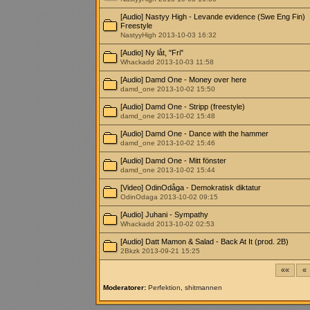
[Audio] Nastyy High - Levande evidence (Swe Eng Fin)
Freestyle
NastyyHigh 2013-10-03 16:32
[Audio] Ny låt, "Fri"
Whackadd 2013-10-03 11:58
[Audio] Damd One - Money over here
damd_one 2013-10-02 15:50
[Audio] Damd One - Stripp (freestyle)
damd_one 2013-10-02 15:48
[Audio] Damd One - Dance with the hammer
damd_one 2013-10-02 15:46
[Audio] Damd One - Mitt fönster
damd_one 2013-10-02 15:44
[Video] OdinOdåga - Demokratisk diktatur
OdinOdaga 2013-10-02 09:15
[Audio] Juhani - Sympathy
Whackadd 2013-10-02 02:53
[Audio] Datt Mamon & Salad - Back At It (prod. 2B)
2Bkzk 2013-09-21 15:25
««
«
Moderatorer:
Perfektion
,
shitmannen