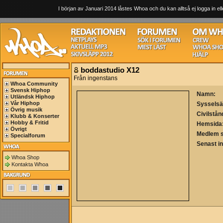
I början av Januari 2014 låstes Whoa och du kan alltså ej logga in ell
boddastudio X12
Från ingenstans
Whoa Community
Svensk Hiphop
Namn:
Utländsk Hiphop
Vår Hiphop
Sysselsä
Övrig musik
Civilstån
Klubb & Konserter
Hobby & Fritid
Hemsida
Övrigt
Medlem 
Specialforum
Senast i
Whoa Shop
Kontakta Whoa