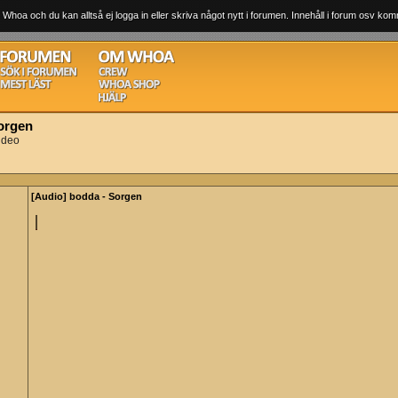
 Whoa och du kan alltså ej logga in eller skriva något nytt i forumen. Innehåll i forum osv komm
orgen
ideo
[Audio] bodda - Sorgen