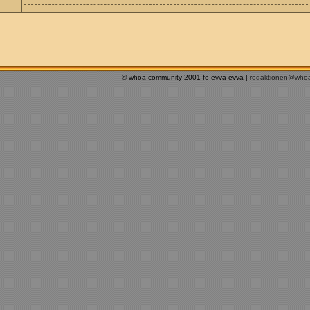
© whoa community 2001-fo evva evva |
redaktionen@who