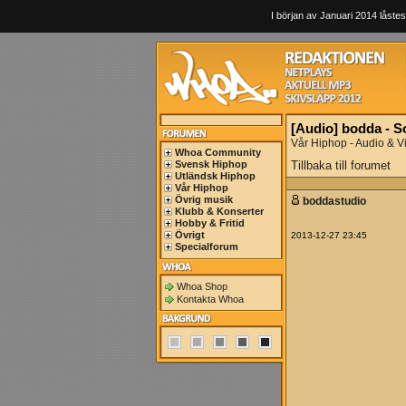
I början av Januari 2014 låstes
[Audio] bodda - S
Vår Hiphop - Audio & V
Whoa Community
Svensk Hiphop
Tillbaka till forumet
Utländsk Hiphop
Vår Hiphop
Övrig musik
boddastudio
Klubb & Konserter
Hobby & Fritid
Övrigt
2013-12-27 23:45
Specialforum
Whoa Shop
Kontakta Whoa