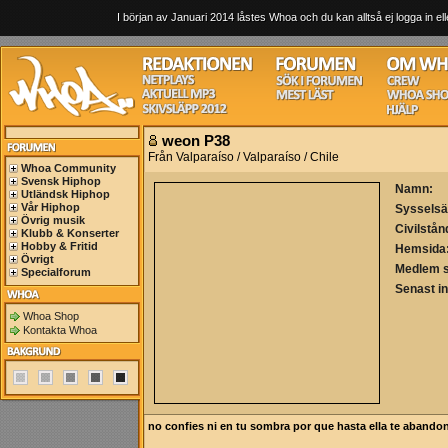
I början av Januari 2014 låstes Whoa och du kan alltså ej logga in ell
weon P38
Från Valparaíso / Valparaíso / Chile
Whoa Community
Svensk Hiphop
Namn:
Utländsk Hiphop
Vår Hiphop
Sysselsä
Övrig musik
Civilstån
Klubb & Konserter
Hobby & Fritid
Hemsida
Övrigt
Medlem 
Specialforum
Senast i
Whoa Shop
Kontakta Whoa
no confies ni en tu sombra por que hasta ella te abando