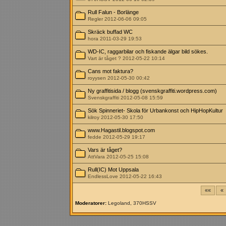
Rull Falun - Borlänge
Regler 2012-06-06 09:05
Skräck buffad WC
hora 2011-03-29 19:53
WD-IC, raggarbilar och fiskande älgar bild sökes.
Vart är tåget ? 2012-05-22 10:14
Cans mot faktura?
royysen 2012-05-30 00:42
Ny graffitisida / blogg (svenskgraffiti.wordpress.com)
Svenskgraffiti 2012-05-08 15:59
Sök Spinneriet- Skola för Urbankonst och HipHopKultur
kilroy 2012-05-30 17:50
www.Hagastil.blogspot.com
fedde 2012-05-29 19:17
Vars är tåget?
AttVara 2012-05-25 15:08
Rull(IC) Mot Uppsala
EndlessLove 2012-05-22 16:43
««
«
Moderatorer:
Legoland
,
370HSSV