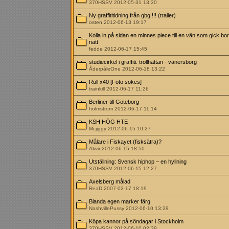
370HSSV 2012-05-31 13:30
Ny graffititidning från gbg !!! (trailer)
osten 2012-06-13 19:17
Kolla in på sidan en minnes piece till en vän som gick bor
natt
fedde 2012-06-17 15:45
studiecirkel i graffiti. trollhättan - vänersborg
ÅderpåleOne 2012-06-18 13:22
Rull x40 [Foto sökes]
trainkill 2012-06-17 11:26
Berliner till Göteborg
holmstrom 2012-06-17 11:14
KSH HÖG HTE
Mcjiggy 2012-06-15 10:27
Målare i Fiskayet (fisksätra)?
Akvir 2012-06-15 18:50
Utställning: Svensk hiphop – en hyllning
370HSSV 2012-06-15 12:27
Axelsberg målad
ReaD 2007-02-17 18:19
Blanda egen marker färg
NashvillePussy 2012-06-10 13:29
Köpa kannor på söndagar i Stockholm
370HSSV 2012-06-10 02:39