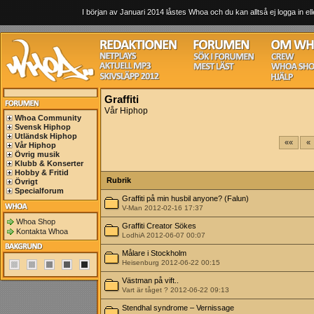
I början av Januari 2014 låstes Whoa och du kan alltså ej logga in ell
Graffiti
Vår Hiphop
Whoa Community
Svensk Hiphop
Utländsk Hiphop
««
«
Vår Hiphop
Övrig musik
Klubb & Konserter
Hobby & Fritid
Rubrik
Övrigt
Specialforum
Graffiti på min husbil anyone? (Falun)
V-Man 2012-02-16 17:37
Whoa Shop
Graffiti Creator Sökes
Kontakta Whoa
LodhiA 2012-06-07 00:07
Målare i Stockholm
Heisenburg 2012-06-22 00:15
Västman på vift..
Vart är tåget ? 2012-06-22 09:13
Stendhal syndrome – Vernissage