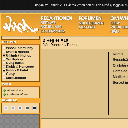
I början av Januari 2014 låstes Whoa och du kan alltså ej logga in ell
Regler X18
Från Denmark / Denmark
Whoa Community
Svensk Hiphop
Namn:
Utländsk Hiphop
Vår Hiphop
Sysselsä
Övrig musik
Civilstån
Klubb & Konserter
Hobby & Fritid
Hemsida
Övrigt
Medlem 
Specialforum
Senast i
Whoa Shop
Kontakta Whoa