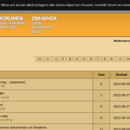
 Whoa och du kan alltså ej logga in eller skriva något nytt i forumen. Innehåll i forum osv komm
Moderatore
««
«
1
2
3
4
5
6
7
8
9
»
»
Svar
Ändrad
wrong... (awesome)
5
2013-09-05
1:15
ift?
1
2013-08-27
7 10:43
en!
5
2013-08-17
9:30
b sida
0
2013-08-13
-13 15:51
- Svensk dokumentär om Sneakers.
17
2013-08-05