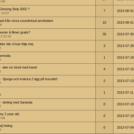
5:09
Ginseng Strip 2002 ?
7
2013-08-01
7 14:27
 ljud från vissa soundcloud användare
10
2013-08-01
09
rier å filmer gratis?
35
2013-07-30
13 22:32
or där ni kan följa mej
3
2013-07-28
2
hemsida
1
2013-07-18
6
 - äter en sked med kanel
4
2013-07-15
2
 - Sjunga och knäcka 2 ägg på huvudet!
2
2013-07-13
7
1
2013-07-11
9
 - tävling med Saranda
0
2013-07-10
7
my 2 year old.
0
2013-07-10
0:08
a] heting
0
2013-07-04
8