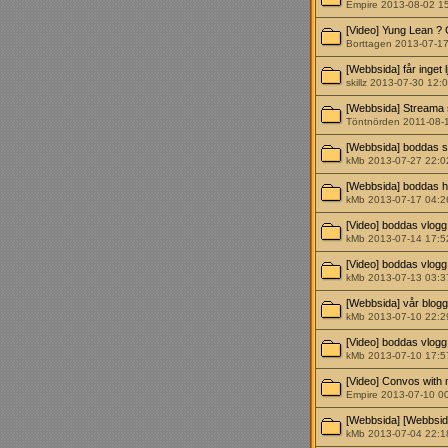
Empire 2013-08-02 1
[Video] Yung Lean ? 
Borttagen 2013-07-1
[Webbsida] får inget
skillz 2013-07-30 12:
[Webbsida] Streama se
Töntnörden 2011-08-
[Webbsida] boddas sid
kMb 2013-07-27 22:0
[Webbsida] boddas 
kMb 2013-07-17 04:2
[Video] boddas vlogg
kMb 2013-07-14 17:5
[Video] boddas vlogg
kMb 2013-07-13 03:3
[Webbsida] vår blogg
kMb 2013-07-10 22:2
[Video] boddas vlogg
kMb 2013-07-10 17:5
[Video] Convos with 
Empire 2013-07-10 0
[Webbsida] [Webbsid
kMb 2013-07-04 22:1