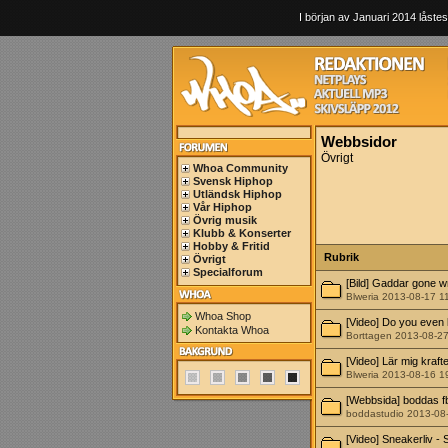
I början av Januari 2014 låstes
Webbsidor
Övrigt
Whoa Community
Svensk Hiphop
Utländsk Hiphop
Vår Hiphop
Övrig musik
Klubb & Konserter
Hobby & Fritid
Rubrik
Övrigt
Specialforum
[Bild] Gaddar gone 
Blweria 2013-08-17 1
Whoa Shop
[Video] Do you even l
Kontakta Whoa
Borttagen 2013-08-2
[Video] Lär mig kraft
Blweria 2013-08-16 1
[Webbsida] boddas f
boddastudio 2013-08
[Video] Sneakerliv 