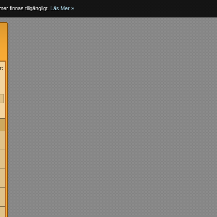
er finnas tillgängligt.
Läs Mer »
r:
»