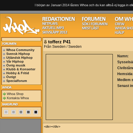
I början av Januari 2014 låstes Whoa och du kan alltså ej logga in ell
tofferz P41
Från Sweden / Sweden
Whoa Community
Svensk Hiphop
Namn:
Utländsk Hiphop
Vår Hiphop
Sysselsä
Övrig musik
Civilstån
Klubb & Konserter
Hobby & Fritid
Hemsida
Övrigt
Medlem 
Specialforum
Senast i
Whoa Shop
Kontakta Whoa
<div></div>