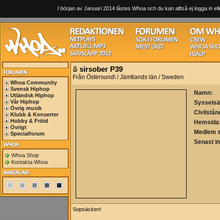
I början av Januari 2014 låstes Whoa och du kan alltså ej logga in ell
sirsober P39
Från Östersund\ / Jämtlands län / Sweden
Whoa Community
Svensk Hiphop
Namn:
Utländsk Hiphop
Vår Hiphop
Sysselsä
Övrig musik
Civilstån
Klubb & Konserter
Hobby & Fritid
Hemsida
Övrigt
Medlem 
Specialforum
Senast i
Whoa Shop
Kontakta Whoa
Sopsäcken!