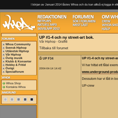
I början av Januari 2014 låstes Whoa och du kan alltså ej logga in ell
UP #1-4 och ny street-art bok.
Vår Hiphop - Graffiti
Whoa Community
Svensk Hiphop
Tillbaka till forumet
Utländsk Hiphop
Vår Hiphop
Övrig musik
UP F34
UP #1-4 och ny street-ar
Klubb & Konserter
Hobby & Fritid
Vi har hittat ett fåtal ex
Övrigt
2004-04-14 14:42
Specialforum
www.underground-produ
Dessutom har vi fått in b
Whoa Shop
UP-crew
Kontakta Whoa