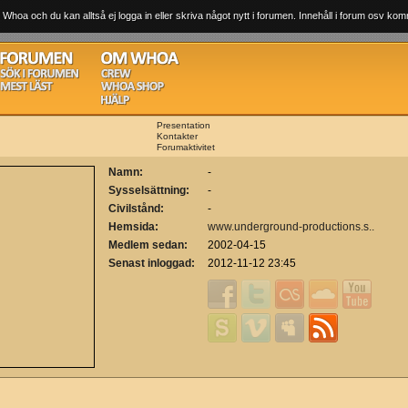
 Whoa och du kan alltså ej logga in eller skriva något nytt i forumen. Innehåll i forum osv komm
Presentation
Kontakter
Forumaktivitet
Namn:
-
Sysselsättning:
-
Civilstånd:
-
Hemsida:
www.underground-productions.s..
Medlem sedan:
2002-04-15
Senast inloggad:
2012-11-12 23:45