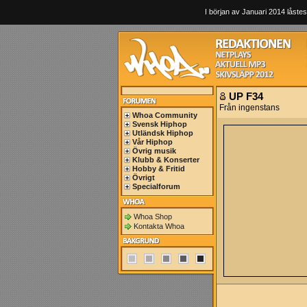
I början av Januari 2014 låstes
UP F34
Från ingenstans
Whoa Community
Svensk Hiphop
Utländsk Hiphop
Vår Hiphop
Övrig musik
Klubb & Konserter
Hobby & Fritid
Övrigt
Specialforum
Whoa Shop
Kontakta Whoa