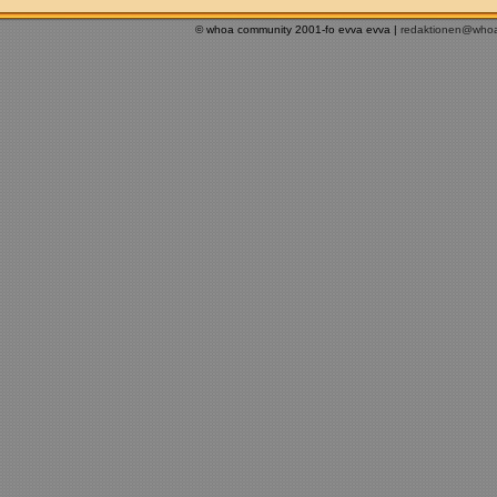
© whoa community 2001-fo evva evva |
redaktionen@who