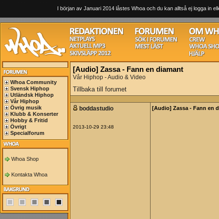
I början av Januari 2014 låstes Whoa och du kan alltså ej logga in ell
[Audio] Zassa - Fann en diamant
Vår Hiphop - Audio & Video
Whoa Community
Svensk Hiphop
Tillbaka till forumet
Utländsk Hiphop
Vår Hiphop
Övrig musik
boddastudio
[Audio] Zassa - Fann en 
Klubb & Konserter
Hobby & Fritid
Övrigt
2013-10-29 23:48
Specialforum
Whoa Shop
Kontakta Whoa