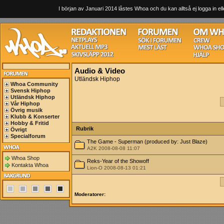
I början av Januari 2014 låstes Whoa och du kan alltså ej logga in ell
Audio & Video
Utländsk Hiphop
Whoa Community
Svensk Hiphop
Utländsk Hiphop
Vår Hiphop
Övrig musik
Klubb & Konserter
Hobby & Fritid
Rubrik
Övrigt
Specialforum
The Game - Superman (produced by: Just Blaze)
A2K 2008-08-08 11:07
Whoa Shop
Reks-Year of the Showoff
Kontakta Whoa
Lion-O 2008-08-13 01:21
Moderatorer: