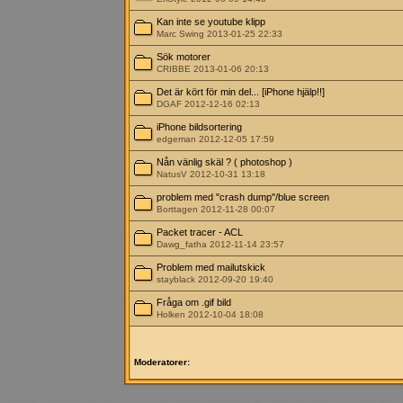
Kan inte se youtube klipp
Marc Swing 2013-01-25 22:33
Sök motorer
CRIBBE 2013-01-06 20:13
Det är kört för min del... [iPhone hjälp!!]
DGAF 2012-12-16 02:13
iPhone bildsortering
edgeman 2012-12-05 17:59
Nån vänlig skäl ? ( photoshop )
NatusV 2012-10-31 13:18
problem med "crash dump"/blue screen
Borttagen 2012-11-28 00:07
Packet tracer - ACL
Dawg_fatha 2012-11-14 23:57
Problem med mailutskick
stayblack 2012-09-20 19:40
Fråga om .gif bild
Holken 2012-10-04 18:08
Moderatorer: