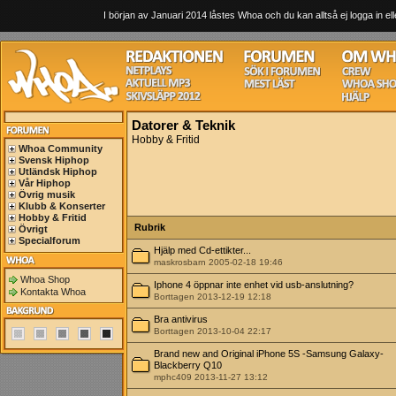
I början av Januari 2014 låstes Whoa och du kan alltså ej logga in ell
Datorer & Teknik
Hobby & Fritid
Whoa Community
Svensk Hiphop
Utländsk Hiphop
Vår Hiphop
Övrig musik
Klubb & Konserter
Hobby & Fritid
Rubrik
Övrigt
Specialforum
Hjälp med Cd-ettikter...
maskrosbarn 2005-02-18 19:46
Whoa Shop
Iphone 4 öppnar inte enhet vid usb-anslutning?
Kontakta Whoa
Borttagen 2013-12-19 12:18
Bra antivirus
Borttagen 2013-10-04 22:17
Brand new and Original iPhone 5S -Samsung Galaxy-
Blackberry Q10
mphc409 2013-11-27 13:12