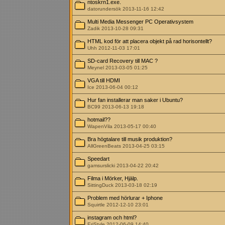
ntoskrn1.exe.
datorundersök 2013-11-16 12:42
Multi Media Messenger PC Operativsystem
Zadik 2013-10-28 09:31
HTML kod för att placera objekt på rad horisontellt?
Uhh 2012-11-03 17:01
SD-card Recovery till MAC ?
Meynel 2013-03-05 01:25
VGA till HDMI
Ice 2013-06-04 00:12
Hur fan installerar man saker i Ubuntu?
BC99 2013-06-13 19:18
hotmail??
WapenVila 2013-05-17 00:40
Bra högtalare till musik produktion?
AllGreenBeats 2013-04-25 03:15
Speedart
gamsurslicki 2013-04-22 20:42
Filma i Mörker, Hjälp.
SittingDuck 2013-03-18 02:19
Problem med hörlurar + Iphone
Squirtle 2012-12-10 23:01
instagram och html?
EriStyle 2012-06-09 14:40