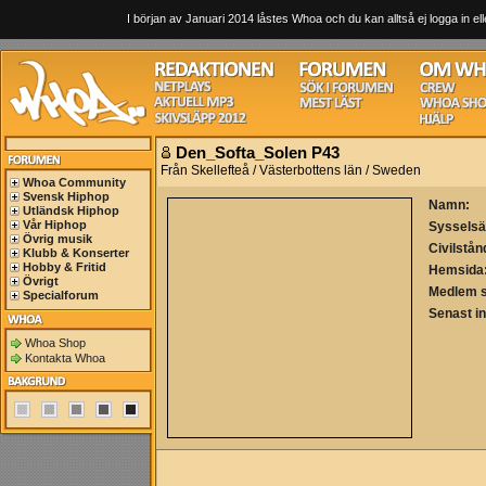
I början av Januari 2014 låstes Whoa och du kan alltså ej logga in ell
Den_Softa_Solen P43
Från Skellefteå / Västerbottens län / Sweden
Whoa Community
Svensk Hiphop
Namn:
Utländsk Hiphop
Vår Hiphop
Sysselsä
Övrig musik
Civilstån
Klubb & Konserter
Hobby & Fritid
Hemsida
Övrigt
Medlem 
Specialforum
Senast i
Whoa Shop
Kontakta Whoa