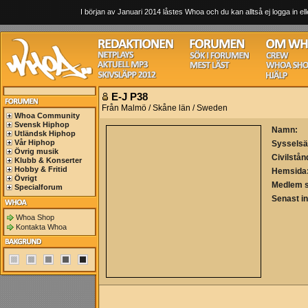
I början av Januari 2014 låstes Whoa och du kan alltså ej logga in ell
E-J P38
Från Malmö / Skåne län / Sweden
Whoa Community
Svensk Hiphop
Namn:
Utländsk Hiphop
Vår Hiphop
Sysselsä
Övrig musik
Civilstån
Klubb & Konserter
Hobby & Fritid
Hemsida
Övrigt
Medlem 
Specialforum
Senast i
Whoa Shop
Kontakta Whoa