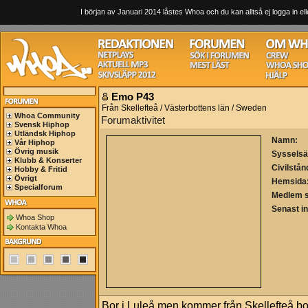
I början av Januari 2014 låstes Whoa och du kan alltså ej logga in ell
Emo P43
Från Skellefteå / Västerbottens län / Sweden
Whoa Community
Forumaktivitet
Svensk Hiphop
Utländsk Hiphop
Namn:
Vår Hiphop
Övrig musik
Sysselsä
Klubb & Konserter
Civilstån
Hobby & Fritid
Övrigt
Hemsida
Specialforum
Medlem 
Senast i
Whoa Shop
Kontakta Whoa
Bor i Luleå men kommer från Skellefteå bo