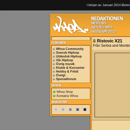
I början av Januari 2014 låstes
Ristovic X21
Från Serbia and Monte
Whoa Community
Svensk Hiphop
Utländsk Hiphop
Vår Hiphop
Övrig musik
Klubb & Konserter
Hobby & Fritid
Övrigt
Specialforum
Whoa Shop
Kontakta Whoa