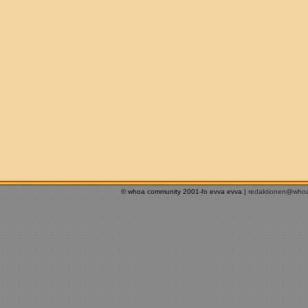
© whoa community 2001-fo evva evva |
redaktionen@who