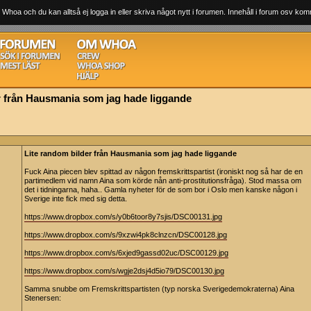
 Whoa och du kan alltså ej logga in eller skriva något nytt i forumen. Innehåll i forum osv komm
r från Hausmania som jag hade liggande
Lite random bilder från Hausmania som jag hade liggande
Fuck Aina piecen blev spittad av någon fremskrittspartist (ironiskt nog så har de en
partimedlem vid namn Aina som körde nån anti-prostitutionsfråga). Stod massa om
det i tidningarna, haha.. Gamla nyheter för de som bor i Oslo men kanske någon i
Sverige inte fick med sig detta.
https://www.dropbox.com/s/y0b6toor8y7sjis/DSC00131.jpg
https://www.dropbox.com/s/9xzwi4pk8clnzcn/DSC00128.jpg
https://www.dropbox.com/s/6xjed9gassd02uc/DSC00129.jpg
https://www.dropbox.com/s/wgje2dsj4d5io79/DSC00130.jpg
Samma snubbe om Fremskrittspartisten (typ norska Sverigedemokraterna) Aina
Stenersen: