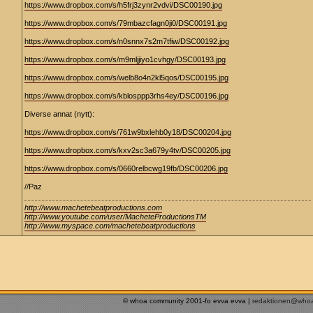
https://www.dropbox.com/s/h5frj3zynr2vdvi/DSC00190.jpg
https://www.dropbox.com/s/79mbazcfagn0ji0/DSC00191.jpg
https://www.dropbox.com/s/n0snnx7s2m7tfiw/DSC00192.jpg
https://www.dropbox.com/s/m9mljjiyo1cvhgy/DSC00193.jpg
https://www.dropbox.com/s/welb8o4n2kl5qos/DSC00195.jpg
https://www.dropbox.com/s/kblosppp3rhs4ey/DSC00196.jpg
Diverse annat (nytt):
https://www.dropbox.com/s/761w9bxlehb0y18/DSC00204.jpg
https://www.dropbox.com/s/kxv2sc3a679y4tv/DSC00205.jpg
https://www.dropbox.com/s/0660relbcwg19fb/DSC00206.jpg
//Paz
http://www.machetebeatproductions.com
http://www.youtube.com/user/MacheteProductionsTM
http://www.myspace.com/machetebeatproductions
© whoa community 2001-fo evva evva |
redaktionen@who