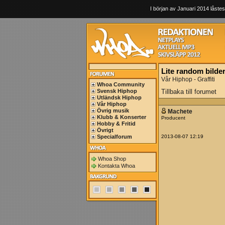
I början av Januari 2014 låstes
Lite random bilde
Vår Hiphop - Graffiti
Whoa Community
Svensk Hiphop
Tillbaka till forumet
Utländsk Hiphop
Vår Hiphop
Övrig musik
Machete
Klubb & Konserter
Producent
Hobby & Fritid
Övrigt
Specialforum
2013-08-07 12:19
Whoa Shop
Kontakta Whoa