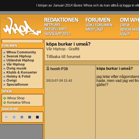
I början av Januari 2014 låstes Whoa och du kan alltså ej logga in ell
köpa burkar i umeå?
Vår Hiphop - Graffiti
Whoa Community
Svensk Hiphop
Tillbaka till forumet
Utländsk Hiphop
Vår Hiphop
Övrig musik
hooth P38
köpa burkar i umeå?
Klubb & Konserter
Hobby & Fritid
jag letar efter någonstan
Övrigt
2013-07-29 21:42
hade, men vad jag vet fi
Specialforum
gäller?
Whoa Shop
Kontakta Whoa