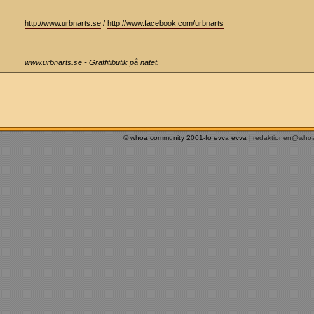
http://www.urbnarts.se
/
http://www.facebook.com/urbnarts
www.urbnarts.se - Graffitibutik på nätet.
© whoa community 2001-fo evva evva |
redaktionen@who