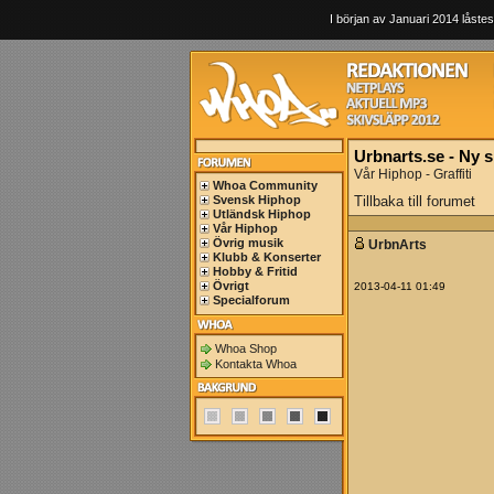
I början av Januari 2014 låstes
Urbnarts.se - Ny s
Vår Hiphop - Graffiti
Whoa Community
Svensk Hiphop
Tillbaka till forumet
Utländsk Hiphop
Vår Hiphop
Övrig musik
UrbnArts
Klubb & Konserter
Hobby & Fritid
Övrigt
2013-04-11 01:49
Specialforum
Whoa Shop
Kontakta Whoa