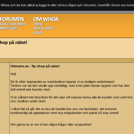
 Whoa och du kan alltså ej logga in eller skriva något nytt i forumen. Innehåll i forum osv komm
hop på nätet!
Urbnarts.se - Ny shop på nätet!
Hej!
Ett år efter öppnandet av markbutiken öppnar vi nu äntligen webshopen!
Tanken var att den skulle upp samtidigt, men trots jobb nästan dygnet runt har den
helt enkelt inte hunnits med..
Vi är såklart inte besviken för det utan vill snarare tacka alla de kunder som varit hos
oss i butiken under året!
I vilket fall så går det nu bra att handla hos oss via hemsidan, det kommer
kontinuerligt att uppdateras med nya erbjudanden och paket så stay tuned!
Hör gärna av er om ni har några frågor eller synpunkter!