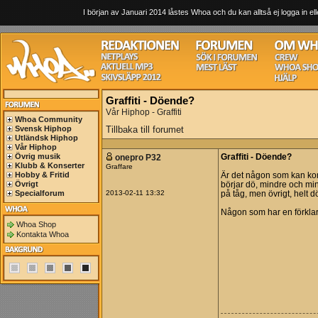
I början av Januari 2014 låstes Whoa och du kan alltså ej logga in ell
Graffiti - Döende?
Vår Hiphop - Graffiti
Whoa Community
Svensk Hiphop
Tillbaka till forumet
Utländsk Hiphop
Vår Hiphop
Övrig musik
onepro P32
Graffiti - Döende?
Klubb & Konserter
Graffare
Hobby & Fritid
Är det någon som kan kom
Övrigt
börjar dö, mindre och min
Specialforum
2013-02-11 13:32
på tåg, men övrigt, helt dö
Någon som har en förkla
Whoa Shop
Kontakta Whoa