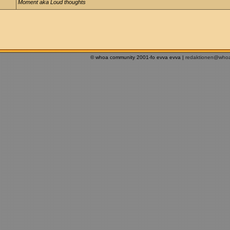
Moment aka Loud thoughts
© whoa community 2001-fo evva evva |
redaktionen@who