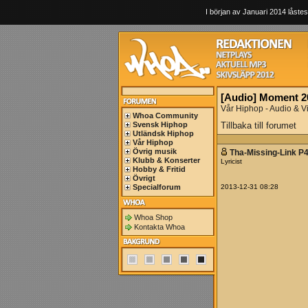
I början av Januari 2014 låstes
[Audio] Moment 2
Vår Hiphop - Audio & V
Whoa Community
Svensk Hiphop
Tillbaka till forumet
Utländsk Hiphop
Vår Hiphop
Övrig musik
Tha-Missing-Link P
Klubb & Konserter
Lyricist
Hobby & Fritid
Övrigt
Specialforum
2013-12-31 08:28
Whoa Shop
Kontakta Whoa