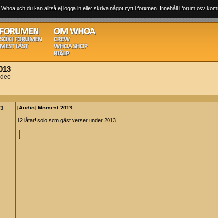
 Whoa och du kan alltså ej logga in eller skriva något nytt i forumen. Innehåll i forum osv komm
013
ideo
43
[Audio] Moment 2013
12 låtar! solo som gäst verser under 2013