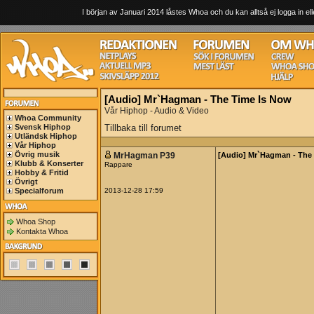
I början av Januari 2014 låstes Whoa och du kan alltså ej logga in ell
[Audio] Mr`Hagman - The Time Is Now
Vår Hiphop - Audio & Video
Whoa Community
Svensk Hiphop
Tillbaka till forumet
Utländsk Hiphop
Vår Hiphop
Övrig musik
MrHagman P39
[Audio] Mr`Hagman - The
Klubb & Konserter
Rappare
Hobby & Fritid
Övrigt
Specialforum
2013-12-28 17:59
Whoa Shop
Kontakta Whoa