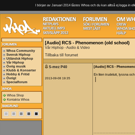
I början av Januari 2014 låstes Whoa och du kan alltså ej logga in ell
[Audio] RCS - Phenomenon (old school)
Vår Hiphop - Audio & Video
Whoa Community
Svensk Hiphop
Tillbaka till forumet
Utländsk Hiphop
Vår Hiphop
Övrig musik
S-mez P40
[Audio] RCS - Phenomeno
Klubb & Konserter
Hobby & Fritid
En liten trudelutt, lyssna o
Övrigt
2013-09-08 19:35
Specialforum
Whoa Shop
Kontakta Whoa