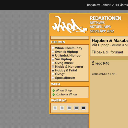
I början av Januari 2014 låstes
Hajoken & Makabe
Vår Hiphop - Audio & V
Whoa Community
Svensk Hiphop
Tillbaka till forumet
Utländsk Hiphop
Vår Hiphop
Övrig musik
lego P40
Klubb & Konserter
Hobby & Fritid
Övrigt
2004-03-16 11:36
Specialforum
Whoa Shop
Kontakta Whoa