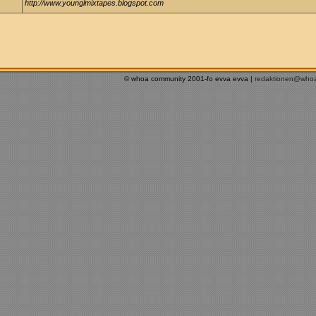
http://www.younglmixtapes.blogspot.com
© whoa community 2001-fo evva evva |
redaktionen@who