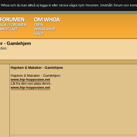
 Whoa och du kan alltså ej logga in eller skriva något nytt i forumen. Innehåll i forum osv komm
r - Gamlehjem
ideo
Hajoken & Makaber - Gamlehjem
Hajoken & Makaber - Gamlehjem:
www.hip-hopposten.net
Låt fra den nye plata deres:
www.hip-hopposten.net