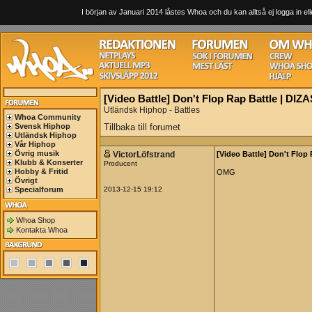
I början av Januari 2014 låstes Whoa och du kan alltså ej logga in ell
[Video Battle] Don't Flop Rap Battle |
Utländsk Hiphop - Battles
Whoa Community
Svensk Hiphop
Tillbaka till forumet
Utländsk Hiphop
Vår Hiphop
Övrig musik
VictorLöfstrand
[Video Battle] Don't Fl
Klubb & Konserter
Producent
Hobby & Fritid
OMG
Övrigt
Specialforum
2013-12-15 19:12
Whoa Shop
Kontakta Whoa