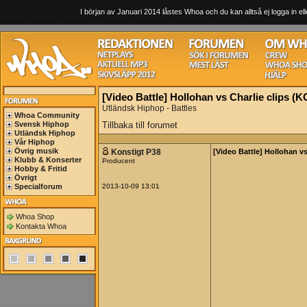
I början av Januari 2014 låstes Whoa och du kan alltså ej logga in ell
[Video Battle] Hollohan vs Charlie clips (
Utländsk Hiphop - Battles
Whoa Community
Svensk Hiphop
Tillbaka till forumet
Utländsk Hiphop
Vår Hiphop
Övrig musik
Konstigt P38
[Video Battle] Hollohan v
Klubb & Konserter
Producent
Hobby & Fritid
Övrigt
Specialforum
2013-10-09 13:01
Whoa Shop
Kontakta Whoa