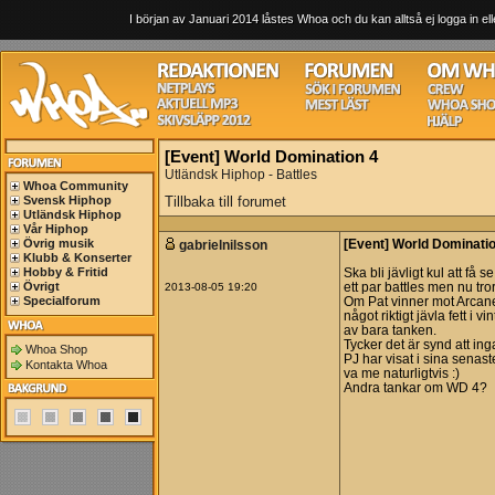
I början av Januari 2014 låstes Whoa och du kan alltså ej logga in ell
[Event] World Domination 4
Utländsk Hiphop - Battles
Whoa Community
Svensk Hiphop
Tillbaka till forumet
Utländsk Hiphop
Vår Hiphop
Övrig musik
gabrielnilsson
[Event] World Dominati
Klubb & Konserter
Hobby & Fritid
Ska bli jävligt kul att få 
Övrigt
2013-08-05 19:20
ett par battles men nu tr
Specialforum
Om Pat vinner mot Arcane,
något riktigt jävla fett i v
av bara tanken.
Tycker det är synd att i
Whoa Shop
PJ har visat i sina senast
Kontakta Whoa
va me naturligtvis :)
Andra tankar om WD 4?