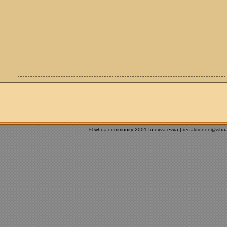
© whoa community 2001-fo evva evva |
redaktionen@who