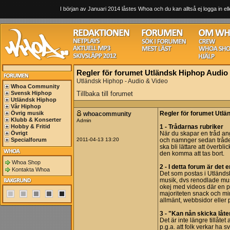
I början av Januari 2014 låstes Whoa och du kan alltså ej logga in ell
Regler för forumet Utländsk Hiphop Audio
Utländsk Hiphop - Audio & Video
Whoa Community
Svensk Hiphop
Tillbaka till forumet
Utländsk Hiphop
Vår Hiphop
Övrig musik
whoacommunity
Regler för forumet Utlä
Klubb & Konserter
Admin
Hobby & Fritid
1 - Trådarnas rubriker
Övrigt
När du skapar en tråd an
Specialforum
2011-04-13 13:20
och namnger sedan tråden 
ska bli lättare att överbl
den komma att tas bort.
Whoa Shop
2 - I detta forum är de
Kontakta Whoa
Det som postas i Utländs
musik, dvs renodlade musi
okej med videos där en p
majoriteten snack och min
allmänt, webbsidor eller 
3 - "Kan nån skicka låt
Det är inte längre tillåtet 
p.g.a. att folk verkar ha sv