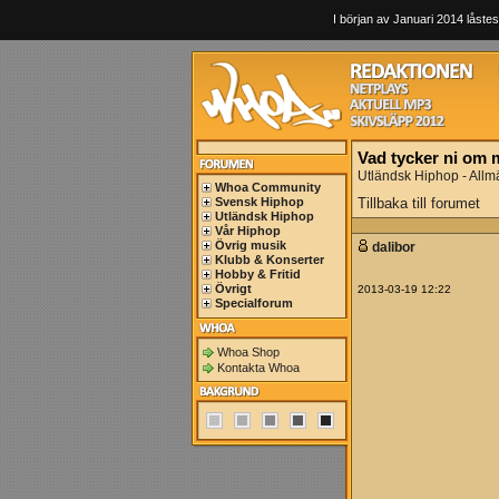
I början av Januari 2014 låstes
Vad tycker ni om 
Utländsk Hiphop - Allm
Whoa Community
Svensk Hiphop
Tillbaka till forumet
Utländsk Hiphop
Vår Hiphop
Övrig musik
dalibor
Klubb & Konserter
Hobby & Fritid
Övrigt
2013-03-19 12:22
Specialforum
Whoa Shop
Kontakta Whoa