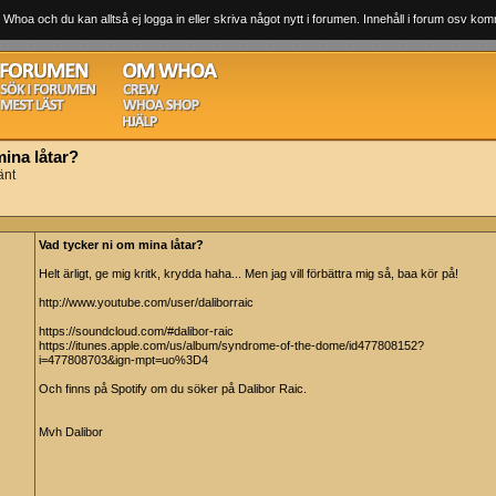
 Whoa och du kan alltså ej logga in eller skriva något nytt i forumen. Innehåll i forum osv komm
mina låtar?
änt
Vad tycker ni om mina låtar?
Helt ärligt, ge mig kritk, krydda haha... Men jag vill förbättra mig så, baa kör på!
http://www.youtube.com/user/daliborraic
https://soundcloud.com/#dalibor-raic
https://itunes.apple.com/us/album/syndrome-of-the-dome/id477808152?
i=477808703&ign-mpt=uo%3D4
Och finns på Spotify om du söker på Dalibor Raic.
Mvh Dalibor