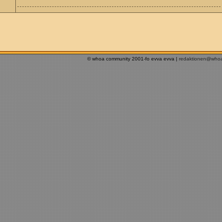
© whoa community 2001-fo evva evva |
redaktionen@who