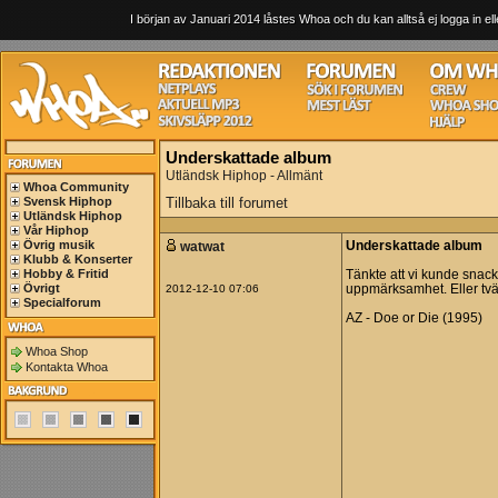
I början av Januari 2014 låstes Whoa och du kan alltså ej logga in ell
Underskattade album
Utländsk Hiphop - Allmänt
Whoa Community
Svensk Hiphop
Tillbaka till forumet
Utländsk Hiphop
Vår Hiphop
Övrig musik
watwat
Underskattade album
Klubb & Konserter
Hobby & Fritid
Tänkte att vi kunde snack
Övrigt
2012-12-10 07:06
uppmärksamhet. Eller tvärt
Specialforum
AZ - Doe or Die (1995)
Whoa Shop
Kontakta Whoa