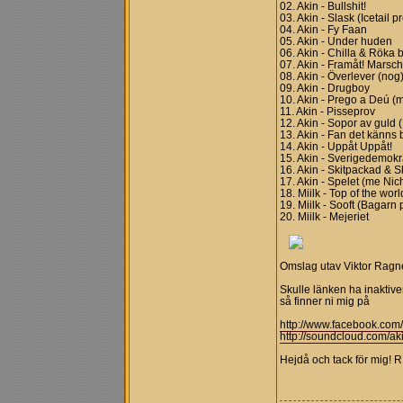
02. Akin - Bullshit!
03. Akin - Slask (Icetail p
04. Akin - Fy Faan
05. Akin - Under huden
06. Akin - Chilla & Röka 
07. Akin - Framåt! Marsch
08. Akin - Överlever (nog
09. Akin - Drugboy
10. Akin - Prego a Deú (m
11. Akin - Pisseprov
12. Akin - Sopor av guld
13. Akin - Fan det känns 
14. Akin - Uppåt Uppåt!
15. Akin - Sverigedemokr
16. Akin - Skitpackad & S
17. Akin - Spelet (me Nic
18. Miilk - Top of the wo
19. Miilk - Sooft (Bagarn 
20. Miilk - Mejeriet
Omslag utav Viktor Ragne
Skulle länken ha inaktivera
så finner ni mig på
http://www.facebook.com
http://soundcloud.com/ak
Hejdå och tack för mig! 