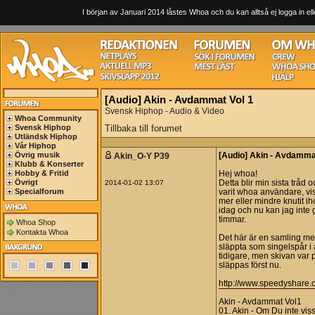
I början av Januari 2014 låstes Whoa och du kan alltså ej logga in ell
[Audio] Akin - Avdammat Vol 1
Svensk Hiphop - Audio & Video
Whoa Community
Svensk Hiphop
Tillbaka till forumet
Utländsk Hiphop
Vår Hiphop
Övrig musik
Akin_O-Y P39
[Audio] Akin - Avdamma
Klubb & Konserter
Hobby & Fritid
Hej whoa!
Övrigt
2014-01-02 13:07
Detta blir min sista tråd o
Specialforum
varit whoa användare, vis
mer eller mindre knutit i
idag och nu kan jag inte
timmar.
Whoa Shop
Kontakta Whoa
Det här är en samling med
släppta som singelspår i
tidigare, men skivan var
släppas först nu.
http://www.speedyshare
Akin - Avdammat Vol1
01. Akin - Om Du inte vis