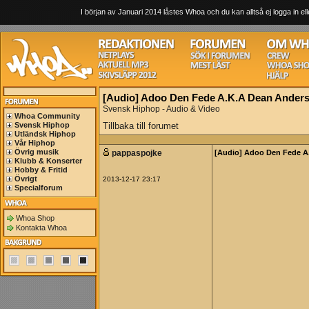
I början av Januari 2014 låstes Whoa och du kan alltså ej logga in ell
[Audio] Adoo Den Fede A.K.A Dean Ander
Svensk Hiphop - Audio & Video
Whoa Community
Svensk Hiphop
Tillbaka till forumet
Utländsk Hiphop
Vår Hiphop
Övrig musik
pappaspojke
[Audio] Adoo Den Fede A
Klubb & Konserter
Hobby & Fritid
Övrigt
2013-12-17 23:17
Specialforum
Whoa Shop
Kontakta Whoa