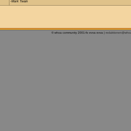
-Mark Twain
© whoa community 2001-fo evva evva |
redaktionen@who