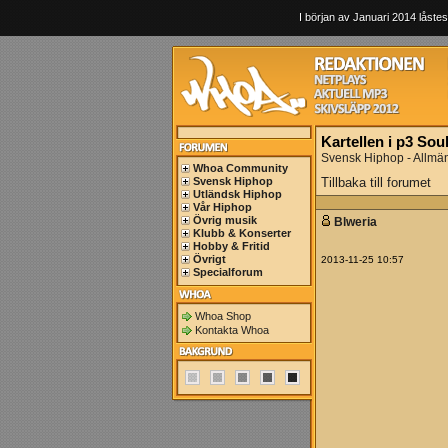
I början av Januari 2014 låstes
Kartellen i p3 Sou
Svensk Hiphop - Allmä
Whoa Community
Svensk Hiphop
Tillbaka till forumet
Utländsk Hiphop
Vår Hiphop
Övrig musik
Blweria
Klubb & Konserter
Hobby & Fritid
Övrigt
2013-11-25 10:57
Specialforum
Whoa Shop
Kontakta Whoa