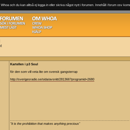
 Whoa och du kan alltså ej logga in eller skriva något nytt i forumen. Innehåll i forum osv komm
l
nt
Kartellen i p3 Soul
för den som vill veta lite om svensk gangsterrap
http://sverigesradio.se/sida/avsnitt/281366?programid=2680
"It is the prohibition that makes anything precious"