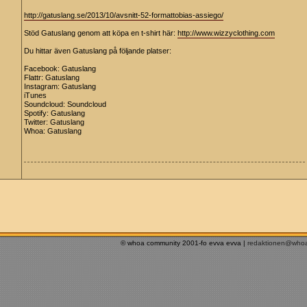
http://gatuslang.se/2013/10/avsnitt-52-formattobias-assiego/
Stöd Gatuslang genom att köpa en t-shirt här:
http://www.wizzyclothing.com
Du hittar även Gatuslang på följande platser:
Facebook: Gatuslang
Flattr: Gatuslang
Instagram: Gatuslang
iTunes
Soundcloud: Soundcloud
Spotify: Gatuslang
Twitter: Gatuslang
Whoa: Gatuslang
© whoa community 2001-fo evva evva |
redaktionen@who