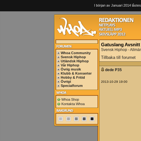
I början av Januari 2014 låstes
Gatuslang Avsnitt
Svensk Hiphop - Allmä
Whoa Community
Svensk Hiphop
Tillbaka till forumet
Utländsk Hiphop
Vår Hiphop
Övrig musik
dede P35
Klubb & Konserter
Hobby & Fritid
Övrigt
2013-10-29 19:00
Specialforum
Whoa Shop
Kontakta Whoa