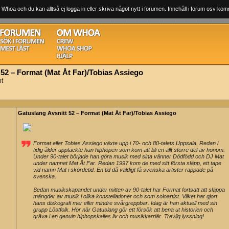
 Whoa och du kan alltså ej logga in eller skriva något nytt i forumen. Innehåll i forum osv komm
 52 – Format (Mat Åt Far)/Tobias Assiego
nt
Gatuslang Avsnitt 52 – Format (Mat Åt Far)/Tobias Assiego
Format eller Tobias Assiego växte upp i 70- och 80-talets Uppsala. Redan i
tidig ålder upptäckte han hiphopen som kom att bli en allt större del av honom.
Under 90-talet började han göra musik med sina vänner Dödfödd och DJ Mat
under namnet Mat Åt Far. Redan 1997 kom de med sitt första släpp, ett tape
vid namn Mat i skördetid. En tid då väldigt få svenska artister rappade på
svenska.
Sedan musikskapandet under mitten av 90-talet har Format fortsatt att släppa
mängder av musik i olika konstellationer och som soloartist. Vilket har gjort
hans diskografi mer eller mindre svårgreppbar. Idag är han aktuell med sin
grupp Löstfolk. Hör när Gatuslang gör ett försök att bena ut historien och
gräva i en genuin hiphopskalles liv och musikkarriär. Trevlig lyssning!