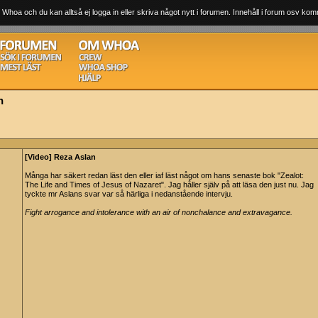
 Whoa och du kan alltså ej logga in eller skriva något nytt i forumen. Innehåll i forum osv komm
n
[Video] Reza Aslan
Många har säkert redan läst den eller iaf läst något om hans senaste bok "Zealot:
The Life and Times of Jesus of Nazaret". Jag håller själv på att läsa den just nu. Jag
tyckte mr Aslans svar var så härliga i nedanstående intervju.
Fight arrogance and intolerance with an air of nonchalance and extravagance.