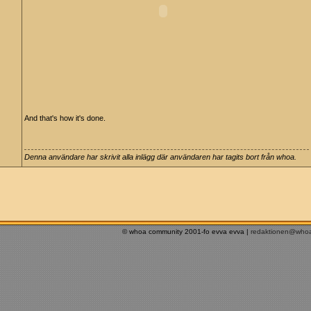
And that's how it's done.
Denna användare har skrivit alla inlägg där användaren har tagits bort från whoa.
© whoa community 2001-fo evva evva |
redaktionen@who