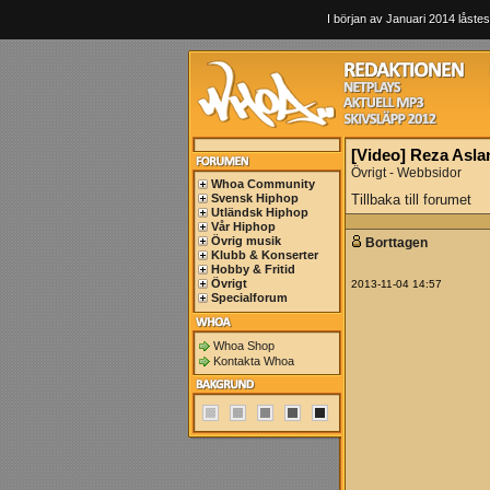
I början av Januari 2014 låstes
[Video] Reza Asla
Övrigt - Webbsidor
Whoa Community
Svensk Hiphop
Tillbaka till forumet
Utländsk Hiphop
Vår Hiphop
Övrig musik
Borttagen
Klubb & Konserter
Hobby & Fritid
Övrigt
2013-11-04 14:57
Specialforum
Whoa Shop
Kontakta Whoa