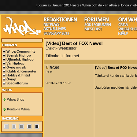
I början av Januari 2014 låstes Whoa och du kan alltså ej logga in ell
[Video] Best of FOX News!
Övrigt - Webbsidor
Whoa Community
Svensk Hiphop
Tillbaka till forumet
Utländsk Hiphop
Vår Hiphop
Övrig musik
BC99
[Video] Best of FOX News
Klubb & Konserter
Poet
Hobby & Fritid
Tänkte vi kunde samla det b
Övrigt
Specialforum
2013-07-29 15:26
Jag börjar med den här vide
Whoa Shop
Kontakta Whoa