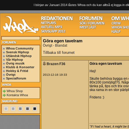
I början av Januari 2014 låstes Whoa och du kan alltså ej logga in ell
Göra egen tavelram
Övrigt - Blandat
Whoa Community
Svensk Hiphop
Tillbaka till forumet
Utländsk Hiphop
Vår Hiphop
Övrig musik
Brazen F36
Göra egen tavelram
Klubb & Konserter
Hobby & Fritid
Hej!
Övrigt
2013-12-16 19:33
Specialforum
Skulle behöva bygga en e
80x100 (omöjligt?!). Någo
tänka på, tips och trix o
ska rama in en stor pärlpl
Whoa Shop
Kontakta Whoa
Fridens :)
"If I had a heart, it might be